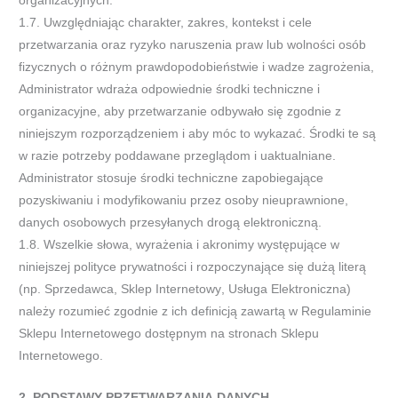
organizacyjnych.
1.7.
Uwzględniając charakter, zakres, kontekst i cele
prz
etwarzania oraz ryzyko naruszenia praw lub wolności osób
fizycznych o
różnym prawdopodobieństwie i wadze zagrożenia,
Administrator wdraża odpowiednie środki techniczne i
organizacyjne, aby
przetwarzanie odbywało się zgodnie z
niniejszym rozporządzeniem i a
by móc to wykazać. Środki te są
w razie potrzeby
poddawane przeglądom i uaktualniane.
Administrator stosuje środki techniczne zapobiegające
pozyskiwaniu i modyfikowaniu
przez osoby nieuprawnione,
danych osobowych przesyłanych drogą elektroniczną.
1.8.
Wszelkie
słowa, wyrażenia i akronimy występujące w
niniejszej polityce prywatności i rozpoczynające się dużą literą
(np.
Sprzedawca
,
Sklep Internetowy
,
Usługa Elektroniczna
)
należy rozumieć zgodnie z ich definicją zawartą w Regulaminie
Sklepu
Internetowego dostępn
ym na stronach Sklepu
Internetowego.
2.
PODSTAWY
PRZETWARZANIA
DANYCH