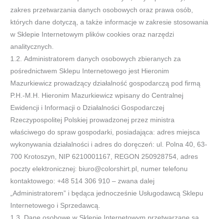
zakres przetwarzania
danych osobowych oraz prawa osób,
których dane dotyczą, a także informacje w zakresie stosowania
w Sklepie Internetowym
plików cookies oraz narzędzi
an
alitycznych.
1.2.
Administratorem danych osobowych zbieranych za
pośrednictwem Sklepu Internetowego jest
Hieronim
Mazurkiewicz
prowadzący
działalność gospodarczą pod firmą
P.H.-M.H. Hieronim Mazurkiewicz
wpisany do Centralnej
Ewidencji i Informacji o
Działalności
Gospodarczej
Rzeczypospolitej Polskiej prowadzonej przez ministra
właściwego do spraw gospodarki, posiadająca:
adres miejsca
wykonywania działalności i
adres do doręczeń
:
ul. Polna 40
, 63-
700 Krotoszyn, NIP
6210001167
, REGON 250928754
, adres
poczty
elektronicznej:
biuro@colorshirt.pl,
numer telefonu
kontaktowego:
+48 514 306 910
–
zwana dalej
„
Administratorem
” i będąca jednocześnie Usługodawcą Sklepu
Internetowego i Sprzedawcą.
1.3.
Dane osobowe w Sklepie Internetowym przetwarzane są