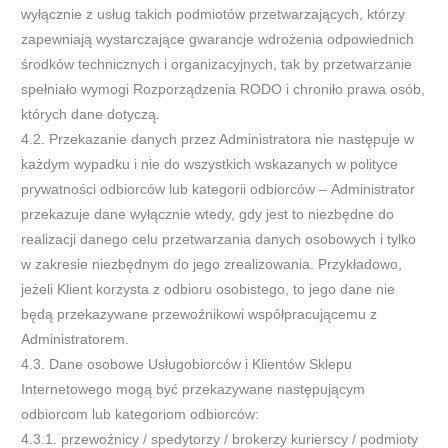
wyłącznie z
usług takich
podmiotów
przetwarzających,
którzy
zapewniają
wystarczające gwarancje wdrożenia odpowiednich
ś
rodków technicznych i organizacyjnych, tak by przetwarzanie
spełniało
wymogi Rozporządzenia RODO i chroniło prawa osób,
których dane dotyczą.
4.2.
Przekazanie
danych przez Administratora nie następuje w
każdym wypadku i nie do wszystkich wskazanych w polity
ce
prywatności odbiorców lub kategorii odbiorców
–
Administrator
przekazuje dane wyłącznie wtedy, gdy jest to niezbędne do
realizacji danego celu przetwarzania danych osobowych i tylko
w zakresie niezbędnym do jego zrealizowania. Przykładowo,
jeżel
i
Klient
korzysta z odbioru osobistego, to jego dane nie
będą przekazywane przewoźnikowi współpracującemu z
Administratorem.
4.3.
Dane
osobowe
Usługobiorców
i
Klientów
Sklepu
Internetowego
mogą
być
przekazywane
następującym
odbiorcom
lub
kategoriom
odbiorców
:
4.3.1.
przewoźnicy / spedytorzy / brokerzy kurierscy / podmioty