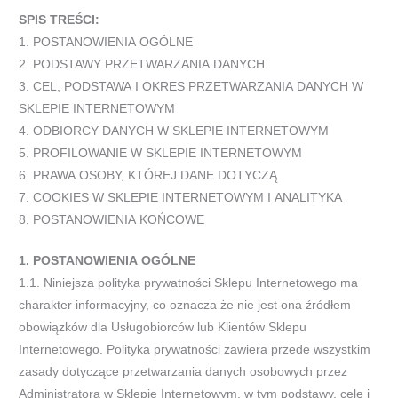
SPIS TREŚCI:
1.
POSTANOWIENIA
OGÓLNE
2.
PODSTAWY
PRZETWARZANIA
DANYCH
3.
CEL,
PODSTAWA
I
OKRES
PRZETWARZANIA
DANYCH
W
SKLEPIE
INTERNETOWYM
4.
ODBIORCY
DANYCH
W
SKLEPIE
INTERNETOWYM
5.
PROFILOWANIE
W
SKLEPIE
INTERNETOWYM
6.
PRAWA
OSOBY,
KTÓREJ
DANE
DOTYCZĄ
7.
COOKIES
W
SKLEPIE
INTERNETOWYM
I
ANALITYKA
8.
POSTANOWIENIA
KOŃCOWE
1.
POSTANOWIENIA
OGÓLNE
1.1.
Niniejsza polityka prywatności Sklepu Internetowego ma
charakter informacyjny, co oznacza że nie jest ona źródłem
obowiązków
dla Usługobiorców lub Klientów Sklepu
Internetowego. Polityka prywatności zawiera przede wszystkim
zasady dotyczące
przetwarzania d
anych osobowych przez
Administratora w Sklepie Internetowym, w tym podstawy, cele i