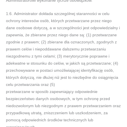
Administratorowi wykonanie tychże obowiązków.
1.6.
Administrator dokłada szczególnej staranności w celu
ochrony interesów osób, których przetwarzane przez niego
dane osobowe
dotyczą, a w szczególności jest odpowiedzialny i
zapewnia, że zbier
ane przez niego dane są: (1) przetwarzane
zgodnie z prawem;
(2) zbierane dla oznaczonych, zgodnych z
prawem celów i niepoddawane dalszemu przetwarzaniu
niezgodnemu z tymi celami; (3)
merytorycznie poprawne i
adekwatne w stosunku do celów, w jakich są
przet
warzane; (4)
przechowywane w postaci
umożliwiającej identyfikację osób,
których dotyczą, nie dłużej niż jest to niezbędne do osiągnięcia
celu przetwarzania oraz (
5)
przetwarzane
w
sposób
zapewniający
odpowiednie
bezpieczeństwo
danych
osobowych,
w
tym
ochronę
przed
niedozwolonym lub niezgodnym z prawem przetwarzaniem oraz
przypadkową utratą, zniszczeniem lub uszkodzeniem, za
pomocą odpowiednich środków technicznych lub