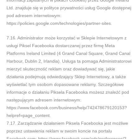
informacji zapisanych w plikach Cookies) przez Google Ireland
Ltd. znajduje się w polityce prywatności usług Google dostępnej
pod adresem internetowym:
https://policies.google.com/technologies/partner-sites.
7.16. Administrator może korzystać w Sklepie Internetowym z
usługi Piksel Facebooka dostarczanej przez firmę Meta
Platforms Ireland Limited (4 Grand Canal Square, Grand Canal
Harbour, Dublin 2, Irlandia). Usługa ta pomaga Administratorowi
mierzyć skuteczność reklam oraz dowiadywać się, jakie
działania podejmują odwiedzający Sklep Internetowy, a także
wyświetlać tym osobom dopasowane reklamy. Szczegółowe
informacje o działaniu Piksela Facebooka możesz znaleźć pod
następującym adresem internetowym:
https://www.facebook.com/business/help/742478679120153?
helpref=page_content.
7.17. Zarządzanie działaniem Piksela Facebooka jest możliwe
poprzez ustawienia reklam w swoim koncie na portalu
Facebook.com: https://www.facebook.com/ads/preferences/?