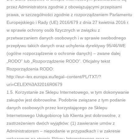
przez Administratora zgodnie z obowiązującymi przepisami
prawa, w
szczególności zgodnie z rozporządzeniem Parlamentu
Europejskiego i Rady
(UE) 2016/679 z dnia 27 kwietnia 2016 r.
w sprawie
ochrony osób fizycznych w związku z
przetwarzaniem danych osobowych i w sprawie swobodnego
przepływu takich danych oraz
uchylenia dyrektywy 95/46/WE
(ogólne rozporządzenie o ochronie danych)
–
zwane dalej
„
RODO
” lub „
Rozporządzenie RODO
”.
Oficjalny tekst
Rozporządzenia RODO:
http://eur
–
lex.europa.eu/legal
–
content/PL/TXT/?
uri=CELEX%3A32016R0679
1.5.
Korzystanie ze Sklepu Internetowego, w tym dokonywanie
zakupów jest dobrowolne. Podobnie związane z tym podanie
danych
osobowych przez korzystającego ze Sklepu
Internetowego Usługobiorcę lub Klienta jest dobrowolne, z
zastrzeżeniem dwóch
wyjątków: (1)
zawi
eranie umów z
Administratorem
–
niepodanie w przypadkach i w zakresie
wskazanym na stronie Sklepu
Internetowego oraz w