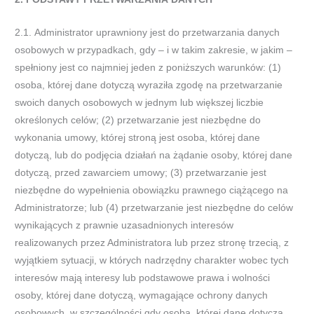
2.1.
Administrator uprawniony jest do przetwarzania danych
osobowych w przypadkach, gdy
–
i w takim zakresie, w jakim
–
spełniony
jest co najmniej jeden z poniższych warunków: (1)
osoba, której
dane dotyczą wyraziła zgodę na przetwarzanie
swoich danych
osobowych w jednym lub większej liczbie
określonych celów; (2) przetwarzanie jest niezbędne do
wykonania umowy, której
stroną jest osoba, której dane
dotyczą, lub do podjęcia działań na żądanie os
oby, której dane
dotyczą, przed zawarciem umowy;
(3) przetwarzanie jest
niezbędne do wypełnienia obowiązku prawnego ciążącego na
Administratorze; lub (4) przetwarzanie jest
niezbędne do celów
wynikających z prawnie uzasadnionych interesów
realizowanych prz
ez Administratora lub przez stronę
trzecią, z
wyjątkiem sytuacji, w których nadrzędny charakter wobec tych
interesów mają interesy lub podstawowe prawa i
wolności
osoby, której dane dotyczą, wymagające ochrony danych
osobowych, w szczególności gdy osoba, k
tórej dane dotyczą,