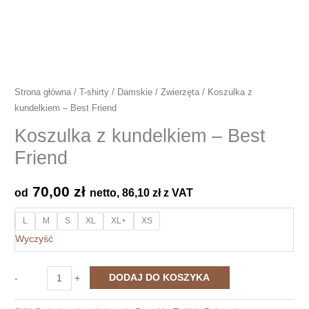
Strona główna
/
T-shirty
/
Damskie
/
Zwierzęta
/ Koszulka z
kundelkiem – Best Friend
Koszulka z kundelkiem – Best
Friend
70,00
zł
od
netto,
86,10
zł
z VAT
L
M
S
XL
XL+
XS
Wyczyść
ilość
DODAJ DO KOSZYKA
-
+
Koszulka
z