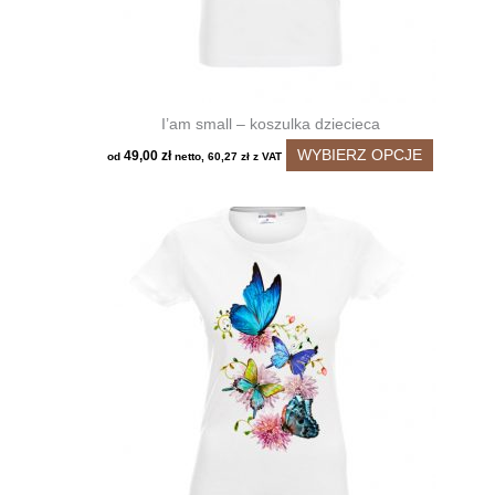
I’am small – koszulka dziecieca
Ten
WYBIERZ OPCJE
49,00
zł
od
netto,
60,27
zł
z VAT
produkt
ma
wiele
wariantó
Opcje
można
wybrać
na
stronie
produktu