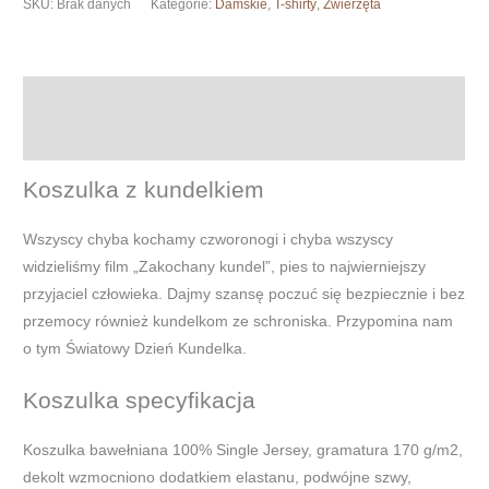
SKU:
Brak danych
Kategorie:
Damskie
,
T-shirty
,
Zwierzęta
kundelkiem
-
Best
Opis
Friend
Informacje dodatkowe
Koszulka z kundelkiem
Wszyscy chyba kochamy czworonogi i chyba wszyscy
widzieliśmy film „Zakochany kundel”, pies to najwierniejszy
przyjaciel człowieka. Dajmy szansę poczuć się bezpiecznie i bez
przemocy również kundelkom ze schroniska. Przypomina nam
o tym Światowy Dzień Kundelka.
Koszulka specyfikacja
Koszulka bawełniana 100% Single Jersey, gramatura 170 g/m2,
dekolt wzmocniono dodatkiem elastanu, podwójne szwy,