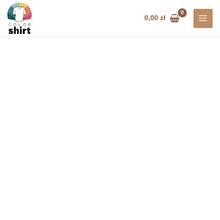
Przejdź
do
0,00
zł
treści