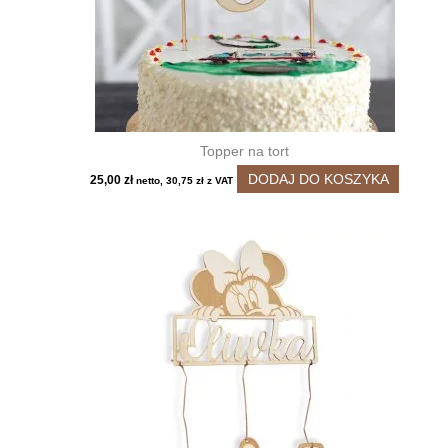
Topper na tort
DODAJ DO KOSZYKA
25,00
zł
netto,
30,75
zł
z VAT