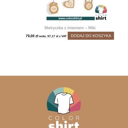
Metryczka z imieniem – Miki
DODAJ DO KOSZYKA
79,00
zł
netto,
97,17
zł
z VAT