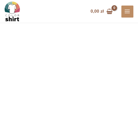
Przejdź
do
0,00
zł
treści