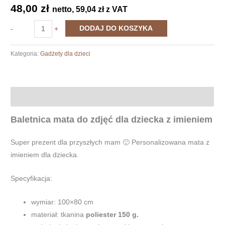
48,00
zł
netto,
59,04
zł
z VAT
ilość
DODAJ DO KOSZYKA
-
+
Baletnica
mata
Kategoria:
Gadżety dla dzieci
do
zdjęć
dla
Opis
dziecka
Baletnica mata do zdjęć dla dziecka z imieniem
Super prezent dla przyszłych mam 🙂 Personalizowana mata z
imieniem dla dziecka.
Specyfikacja:
wymiar: 100×80 cm
materiał: tkanina
poliester 150 g.