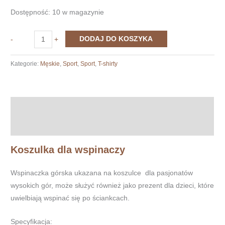
Dostępność:
10 w magazynie
ilość
DODAJ DO KOSZYKA
-
+
Koszulka
Climbing
Kategorie:
Męskie
,
Sport
,
Sport
,
T-shirty
my
world
Opis
Informacje dodatkowe
Koszulka dla wspinaczy
Wspinaczka górska ukazana na koszulce dla pasjonatów
wysokich gór, może służyć również jako prezent dla dzieci, które
uwielbiają wspinać się po ściankcach.
Specyfikacja: