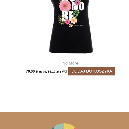
można
wybrać
na
stronie
produktu
No More
DODAJ DO KOSZYKA
70,00
zł
netto,
86,10
zł
z VAT