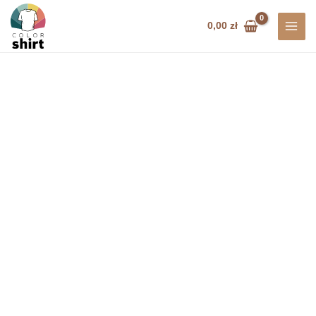
Przejdź
do
0,00
zł
treści