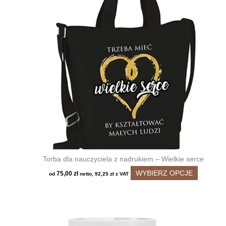
Torba dla nauczyciela z nadrukiem – Wielkie serce
Ten
WYBIERZ OPCJE
75,00
zł
od
netto,
92,25
zł
z VAT
produkt
ma
wiele
wariantó