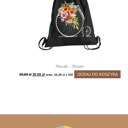
Plecak – Rower
Pierwotna
Aktualna
DODAJ DO KOSZYKA
39,00
zł
36,00
zł
netto,
44,28
zł
z VAT
cena
cena
wynosiła:
wynosi:
39,00 zł.
36,00 zł.