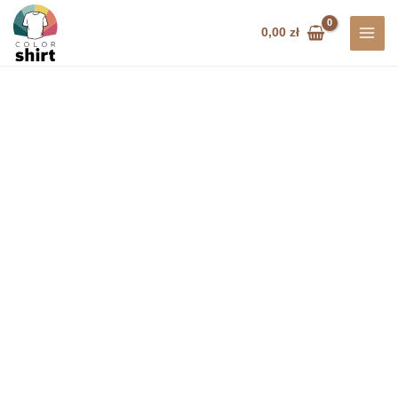
Przejdź
do
0,00
zł
treści