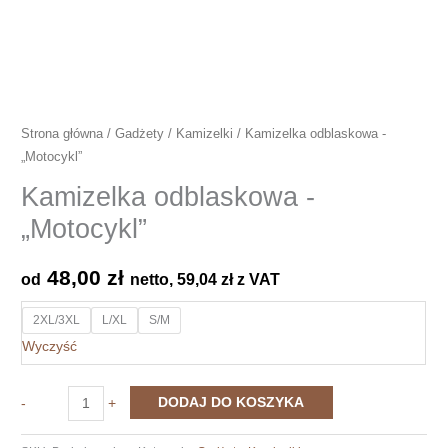
Strona główna
/
Gadżety
/
Kamizelki
/ Kamizelka odblaskowa -
„Motocykl”
Kamizelka odblaskowa -
„Motocykl”
48,00
zł
od
netto,
59,04
zł
z VAT
2XL/3XL
L/XL
S/M
Wyczyść
ilość
DODAJ DO KOSZYKA
-
+
Kamizelka
odblaskowa