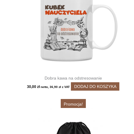
Opcje
można
wybrać
na
stronie
produktu
Dobra kawa na odstresowanie
DODAJ DO KOSZYKA
30,00
zł
netto,
36,90
zł
z VAT
Promocja!