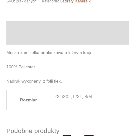
SKU:
Brak danych
Kategorie:
Gadżety
,
Kamizelki
-
"Motocykl"
Opis
Informacje dodatkowe
Męska kamizelka odblaskowa o luźnym kroju.
100% Poliester
Nadruk wykonany z folii flex.
2XL/3XL, L/XL, S/M
Rozmiar
Podobne produkty