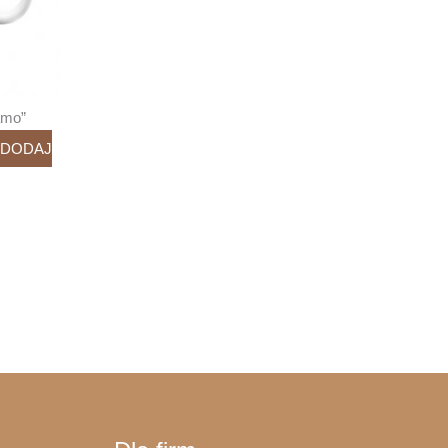
amo”
DODAJ