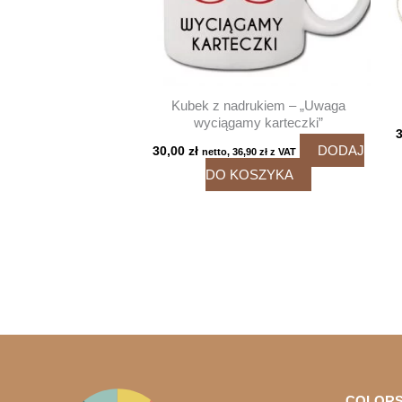
Kubek z nadrukiem – „Uwaga
wyciągamy karteczki”
DODAJ
30,00
zł
netto,
36,90
zł
z VAT
DO KOSZYKA
COLORS