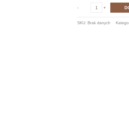
ilość
-
+
D
Kamizelka
odblaskowa
SKU:
Brak danych
Katego
dla
rowerzysty