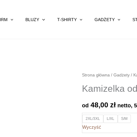
FIRM
BLUZY
T-SHIRTY
GADŻETY
S
Strona główna
/
Gadżety
/
K
Kamizelka od
48,00
zł
od
netto,
2XL/3XL
L/XL
S/M
Wyczyść