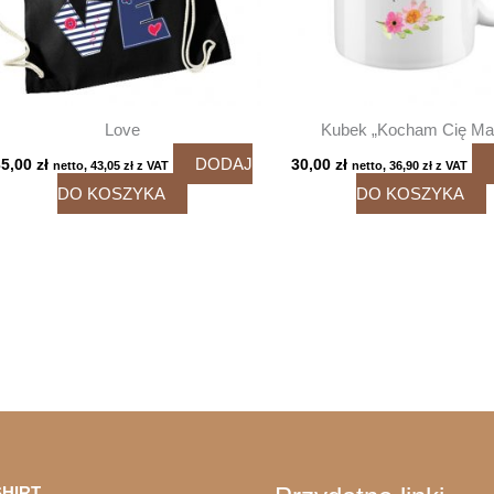
Love
Kubek „Kocham Cię M
DODAJ
35,00
zł
30,00
zł
netto,
43,05
zł
z VAT
netto,
36,90
zł
z VAT
DO KOSZYKA
DO KOSZYKA
HIRT