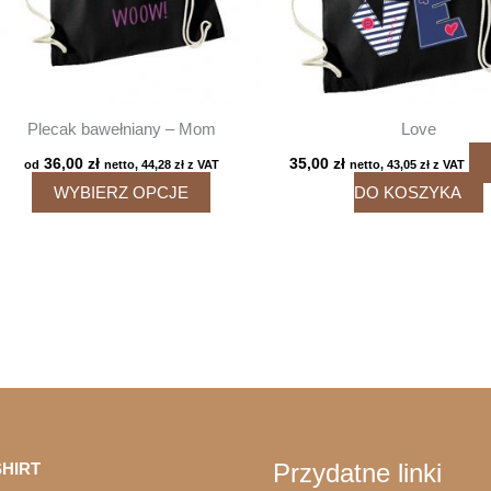
Plecak bawełniany – Mom
Love
36,00
zł
35,00
zł
od
netto,
44,28
zł
z VAT
netto,
43,05
zł
z VAT
Ten
WYBIERZ OPCJE
DO KOSZYKA
produkt
ma
wiele
wariantów.
Opcje
można
wybrać
na
stronie
Przydatne linki
HIRT
produktu