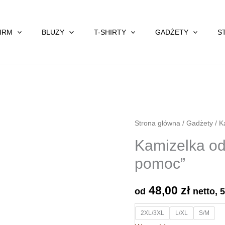
FIRM
BLUZY
T-SHIRTY
GADŻETY
S
Strona główna
/
Gadżety
/
K
Kamizelka od
pomoc”
48,00
zł
od
netto,
2XL/3XL
L/XL
S/M