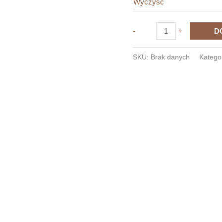
Wyczyść
ilość
-
+
D
Kamizelka
odblaskowa-
SKU:
Brak danych
Katego
"Pierwsza
pomoc"