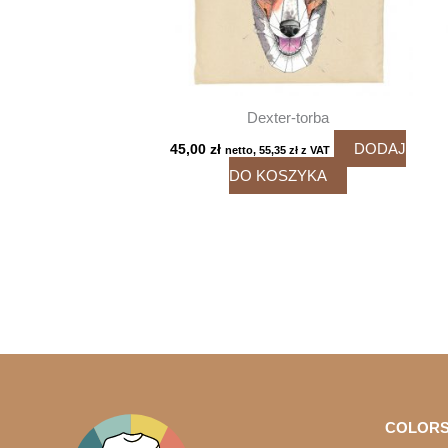
Dexter-torba
DODAJ
45,00
zł
netto,
55,35
zł
z VAT
DO KOSZYKA
COLORS