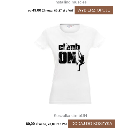
Installing muscles
Ten
WYBIERZ OPCJE
49,00
zł
od
netto,
60,27
zł
z VAT
produkt
ma
wiele
wariantó
Opcje
można
wybrać
na
stronie
produktu
Koszulka climbON
DODAJ DO KOSZYKA
60,00
zł
netto,
73,80
zł
z VAT