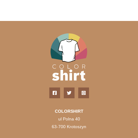
wiele
wariantó
Opcje
można
wybrać
na
stronie
produktu
COLORSHIRT
ul Polna 40
63-700 Krotoszyn