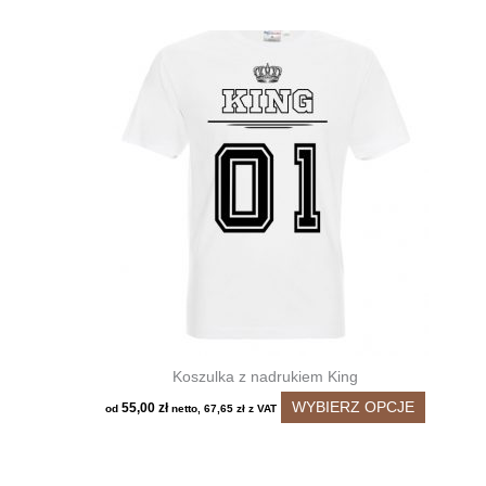
Koszulka z nadrukiem King
Ten
WYBIERZ OPCJE
55,00
zł
od
netto,
67,65
zł
z VAT
produkt
ma