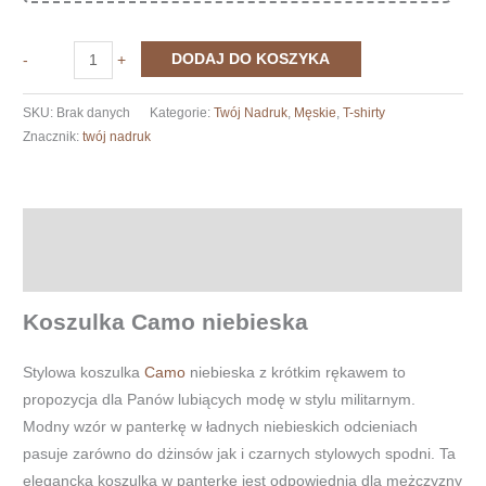
ilość
DODAJ DO KOSZYKA
-
+
Koszulka
Camo
SKU:
Brak danych
Kategorie:
Twój Nadruk
,
Męskie
,
T-shirty
niebieska
Znacznik:
twój nadruk
Opis
Informacje dodatkowe
Koszulka Camo niebieska
Stylowa koszulka
Camo
niebieska z krótkim rękawem to
propozycja dla Panów lubiących modę w stylu militarnym.
Modny wzór w panterkę w ładnych niebieskich odcieniach
pasuje zarówno do dżinsów jak i czarnych stylowych spodni. Ta
elegancka koszulka w panterkę jest odpowiednia dla mężczyzny