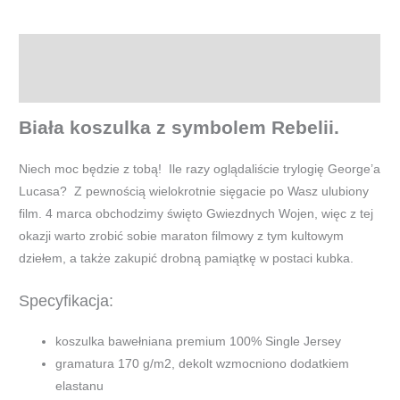
-
Rebelia
Opis
Informacje dodatkowe
Biała koszulka z symbolem Rebelii.
Niech moc będzie z tobą! Ile razy oglądaliście trylogię George’a
Lucasa? Z pewnością wielokrotnie sięgacie po Wasz ulubiony
film. 4 marca obchodzimy święto Gwiezdnych Wojen, więc z tej
okazji warto zrobić sobie maraton filmowy z tym kultowym
dziełem, a także zakupić drobną pamiątkę w postaci kubka.
Specyfikacja:
koszulka bawełniana premium 100% Single Jersey
gramatura 170 g/m2, dekolt wzmocniono dodatkiem
elastanu