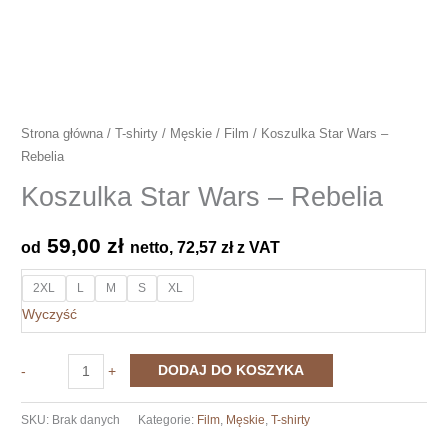
Strona główna
/
T-shirty
/
Męskie
/
Film
/ Koszulka Star Wars –
Rebelia
Koszulka Star Wars – Rebelia
59,00
zł
od
netto,
72,57
zł
z VAT
2XL
L
M
S
XL
Wyczyść
ilość
DODAJ DO KOSZYKA
-
+
Koszulka
Star
SKU:
Brak danych
Kategorie:
Film
,
Męskie
,
T-shirty
Wars