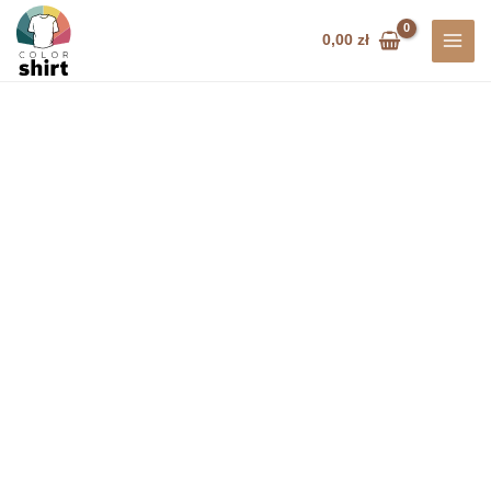
Przejdź
do
0,00
zł
treści