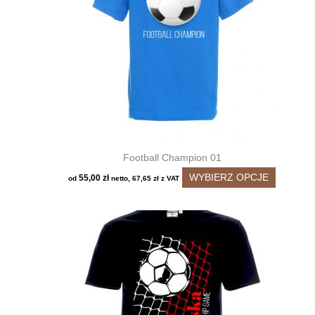
Football Champion 01
Ten
WYBIERZ OPCJE
55,00
zł
od
netto,
67,65
zł
z VAT
produkt
ma
wiele
wariantó
Opcje
można
wybrać