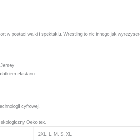
rt w postaci walki i spektaklu. Wrestling to nic innego jak wyreżys
 Jersey
datkiem elastanu
chnologii cyfrowej.
t ekologiczny Oeko tex.
2XL, L, M, S, XL