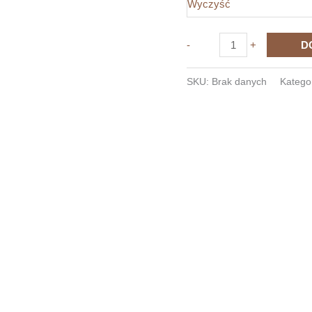
Wyczyść
ilość
-
+
D
Koszulka
z
SKU:
Brak danych
Katego
nadrukiem
Wrestling
2