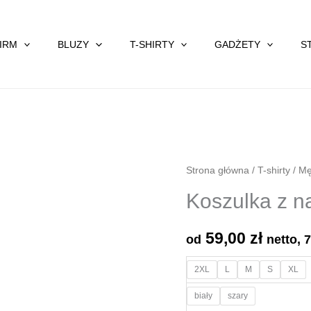
FIRM
BLUZY
T-SHIRTY
GADŻETY
S
Strona główna
/
T-shirty
/
Mę
Koszulka z n
59,00
zł
od
netto,
2XL
L
M
S
XL
biały
szary