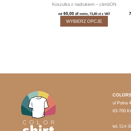
Koszulka z nadrukiem – climbON
60,00
zł
od
netto,
73,80
zł
z VAT
Ten
WYBIERZ OPCJE
produkt
ma
wiele
wariantów.
Opcje
można
wybrać
na
stronie
COLORS
produktu
ul Polna 
63-700 K
tel.
514 3