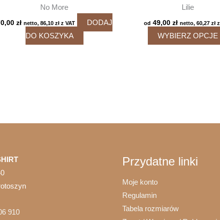
No More
Lilie
DODAJ
70,00
zł
49,00
zł
netto,
86,10
zł
z VAT
od
netto,
60,27
zł
z
DO KOSZYKA
WYBIERZ OPCJE
Przydatne linki
HIRT
40
Moje konto
rotoszyn
Regulamin
Tabela rozmiarów
06 910