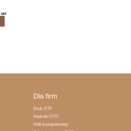
 VAT
Ten
produkt
ma
wiele
wariantów.
Opcje
można
wybrać
na
stronie
Dla firm
produktu
Druk DTF
Nadruki DTG
Haft komputerowy