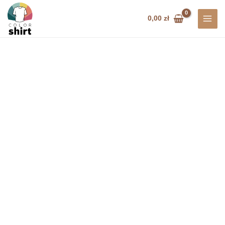
Przejdź
do
0,00
zł
treści