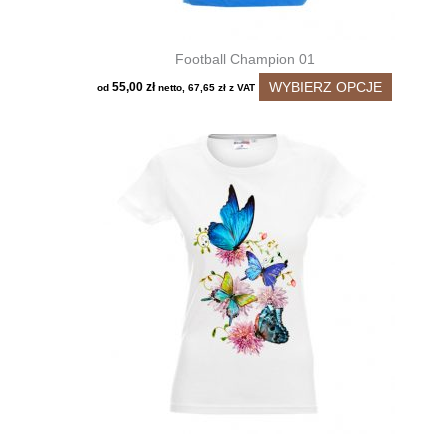
Football Champion 01
Ten
WYBIERZ OPCJE
55,00
zł
od
netto,
67,65
zł
z VAT
produkt
ma
wiele
wariantó
Opcje
można
wybrać
na
stronie
produktu