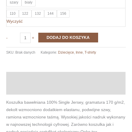
szary
biały
110
122
132
144
156
Wyczyść
ilość
DODAJ DO KOSZYKA
-
+
LOVE
SKU:
Brak danych
Kategorie:
Dziecięce
,
Inne
,
T-shirty
Opis
Informacje dodatkowe
Koszulka bawełniana 100% Single Jersey, gramatura 170 g/m2,
dekolt wzmocniono dodatkiem elastanu, podwójne szwy,
ramiona wzmocnione taśmą. Wysokiej jakości nadruk wykonany
w najnowszej technologii cyfrowej. Zarówno koszulka jak i
nadruk posiadają certyfikat ekologiczny Oeko tex.