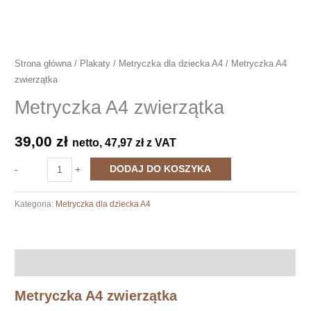
Strona główna
/
Plakaty
/
Metryczka dla dziecka A4
/ Metryczka A4
zwierzątka
Metryczka A4 zwierzątka
39,00
zł
netto,
47,97
zł
z VAT
ilość
DODAJ DO KOSZYKA
-
+
Metryczka
A4
Kategoria:
Metryczka dla dziecka A4
zwierzątka
Opis
Metryczka A4 zwierzątka