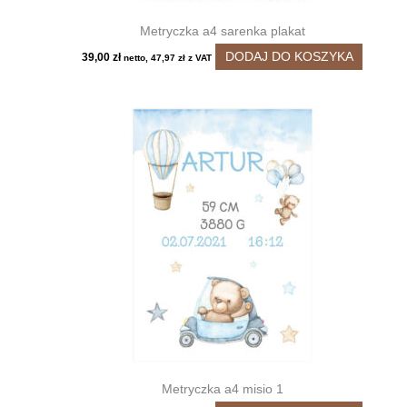
Metryczka a4 sarenka plakat
DODAJ DO KOSZYKA
39,00
zł
netto,
47,97
zł
z VAT
Metryczka a4 misio 1