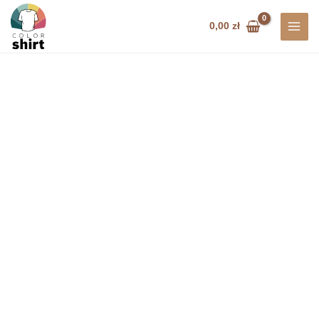
Przejdź
do
0,00
zł
treści