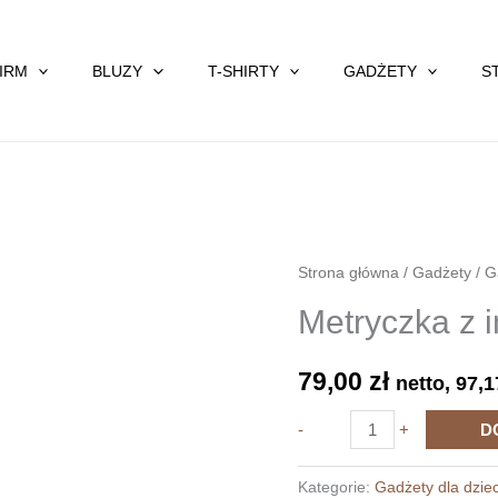
FIRM
BLUZY
T-SHIRTY
GADŻETY
S
Strona główna
/
Gadżety
/
G
Metryczka z 
79,00
zł
netto,
97,
ilość
-
+
D
Metryczka
z
Kategorie:
Gadżety dla dziec