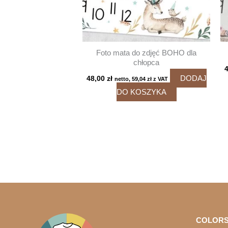
Foto mata do zdjęć BOHO dla
chłopca
DODAJ
48,00
zł
netto,
59,04
zł
z VAT
DO KOSZYKA
COLORS