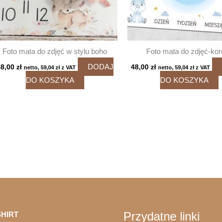
Foto mata do zdjęć w stylu boho
Foto mata do zdjęć-ko
DODAJ
48,00
zł
48,00
zł
netto,
59,04
zł
z VAT
netto,
59,04
zł
z VAT
DO KOSZYKA
DO KOSZYKA
Przydatne linki
HIRT