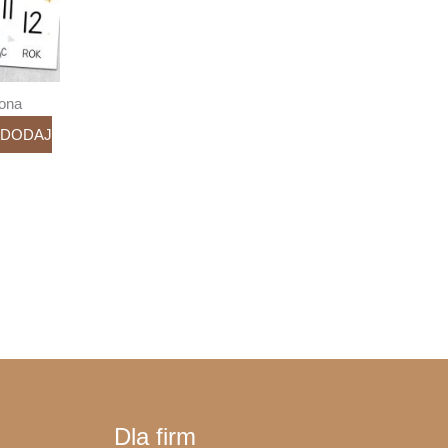
rona
DODAJ
Dla firm