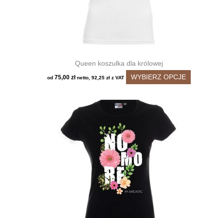
produktu
Queen koszulka dla królowej
Ten
WYBIERZ OPCJE
75,00
zł
od
netto,
92,25
zł
z VAT
produkt
ma
wiele
wariantó
Opcje
można
wybrać
na
stronie
produktu