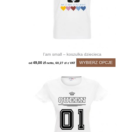
I’am small – koszulka dziecieca
Ten
WYBIERZ OPCJE
49,00
zł
od
netto,
60,27
zł
z VAT
produkt
ma
wiele
wariantó
Opcje
można
wybrać
na
stronie