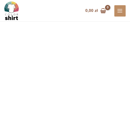
Przejdź
do
0,00
zł
treści