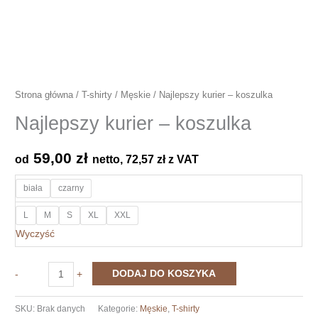
Strona główna
/
T-shirty
/
Męskie
/ Najlepszy kurier – koszulka
Najlepszy kurier – koszulka
59,00
zł
od
netto,
72,57
zł
z VAT
biała
czarny
L
M
S
XL
XXL
Wyczyść
ilość
DODAJ DO KOSZYKA
-
+
Najlepszy
kurier
SKU:
Brak danych
Kategorie:
Męskie
,
T-shirty