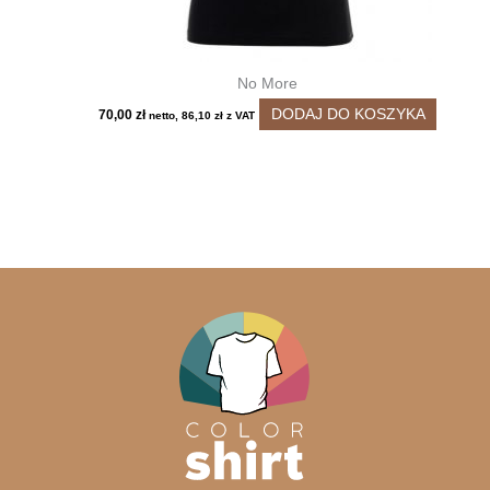
No More
DODAJ DO KOSZYKA
70,00
zł
netto,
86,10
zł
z VAT