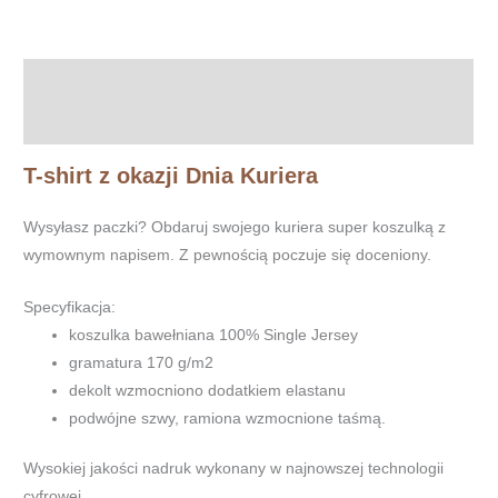
-
koszulka
Opis
Informacje dodatkowe
T-shirt z okazji Dnia Kuriera
Wysyłasz paczki? Obdaruj swojego kuriera super koszulką z
wymownym napisem. Z pewnością poczuje się doceniony.
Specyfikacja:
koszulka bawełniana 100% Single Jersey
gramatura 170 g/m2
dekolt wzmocniono dodatkiem elastanu
podwójne szwy, ramiona wzmocnione taśmą.
Wysokiej jakości nadruk wykonany w najnowszej technologii
cyfrowej.