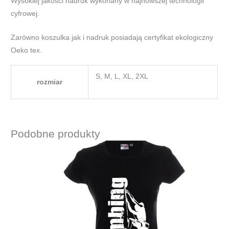
Wysokiej jakości nadruk wykonany w najnowszej technologii
cyfrowej.
Zarówno koszulka jak i nadruk posiadają certyfikat ekologiczny
Oeko tex.
S, M, L, XL, 2XL
rozmiar
Podobne produkty