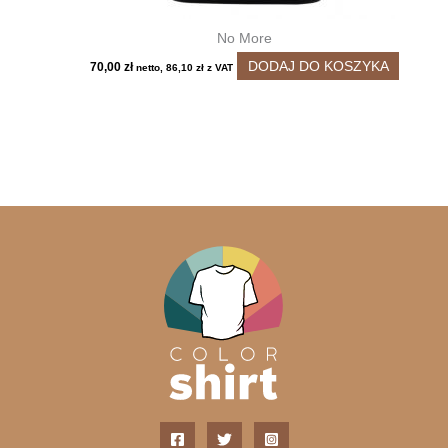
No More
DODAJ DO KOSZYKA
70,00
zł
netto,
86,10
zł
z VAT