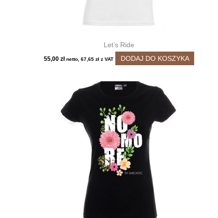
Let’s Ride
DODAJ DO KOSZYKA
55,00
zł
netto,
67,65
zł
z VAT