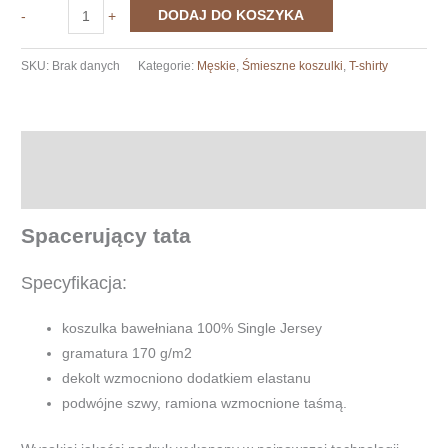
ilość
DODAJ DO KOSZYKA
-
+
The
walking
SKU:
Brak danych
Kategorie:
Męskie
,
Śmieszne koszulki
,
T-shirty
dad
Opis
Informacje dodatkowe
Spacerujący tata
Specyfikacja:
koszulka bawełniana 100% Single Jersey
gramatura 170 g/m2
dekolt wzmocniono dodatkiem elastanu
podwójne szwy, ramiona wzmocnione taśmą.