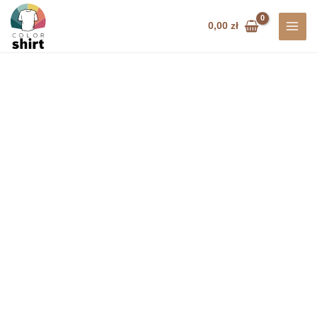
Przejdź
do
0,00
zł
treści