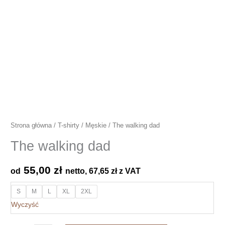
Strona główna
/
T-shirty
/
Męskie
/ The walking dad
The walking dad
55,00
zł
od
netto,
67,65
zł
z VAT
S
M
L
XL
2XL
Wyczyść