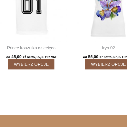
Prince koszulka dziecięca
Irys 02
45,00
zł
55,00
zł
od
netto,
55,35
zł
z VAT
od
netto,
67,65
zł
z
Ten
WYBIERZ OPCJE
WYBIERZ OPCJE
produkt
ma
wiele
wariantów.
Opcje
można
wybrać
na