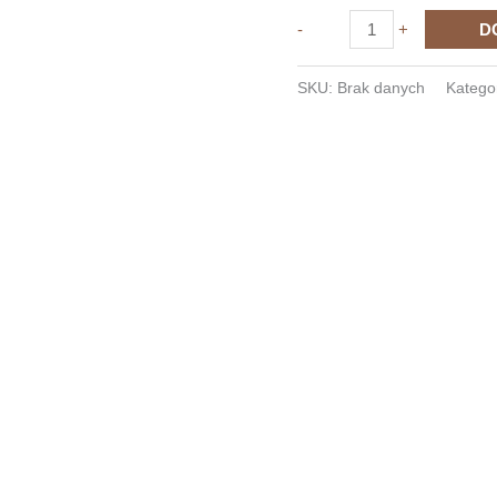
ilość
-
+
D
Top
-
SKU:
Brak danych
Katego
Pol
Dance
is
my
gym