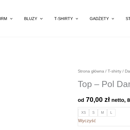
FIRM
BLUZY
T-SHIRTY
GADŻETY
S
Strona główna
/
T-shirty
/
Da
Top – Pol Da
70,00
zł
od
netto,
XS
S
M
L
Wyczyść