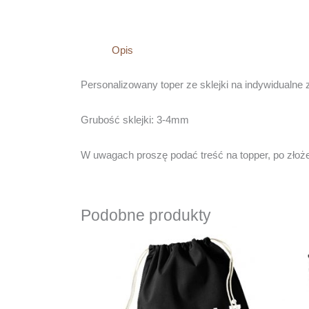
Opis
Personalizowany toper ze sklejki na indywidualne 
Grubość sklejki: 3-4mm
W uwagach proszę podać treść na topper, po złoż
Podobne produkty