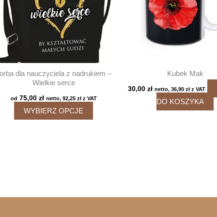
orba dla nauczyciela z nadrukiem –
Kubek Mak
Wielkie serce
30,00
zł
netto,
36,90
zł
z VAT
75,00
zł
od
netto,
92,25
zł
z VAT
DO KOSZYKA
Ten
WYBIERZ OPCJE
produkt
ma
wiele
wariantów.
Opcje
można
wybrać
na