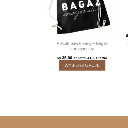
Plecak bawełniany – Bagaż
T
emocjonalny
35,00
zł
od
netto,
43,05
zł
z VAT
Ten
WYBIERZ OPCJE
produkt
ma
wiele
wariantów.
Opcje
można
wybrać
na