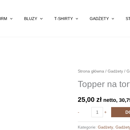
FIRM
BLUZY
T-SHIRTY
GADŻETY
S
Strona główna
/
Gadżety
/
G
Topper na tor
25,00
zł
netto,
30,
ilość
-
+
D
Topper
na
Kategorie:
Gadżety
,
Gadżety