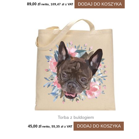
DODAJ DO KOSZYKA
89,00
zł
netto,
109,47
zł
z VAT
Torba z buldogiem
DODAJ DO KOSZYKA
45,00
zł
netto,
55,35
zł
z VAT