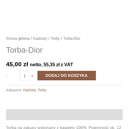
Strona główna
/
Gadżety
/
Torby
/ Torba-Dior
Torba-Dior
45,00
zł
netto,
55,35
zł
z VAT
ilość
DODAJ DO KOSZYKA
-
+
Torba-
Dior
Kategorie:
Gadżety
,
Torby
Opis
Torba na zakupy wykonany z bawełny 100%. Pojemność ok. 12