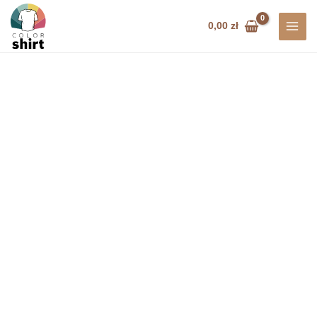
Przejdź
do
0,00
zł
treści