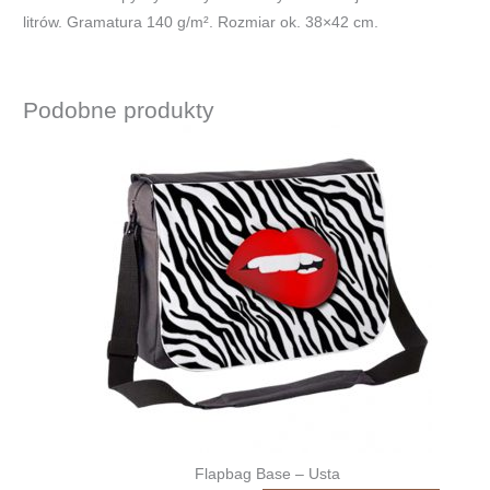
litrów. Gramatura 140 g/m². Rozmiar ok. 38×42 cm.
Podobne produkty
Flapbag Base – Usta