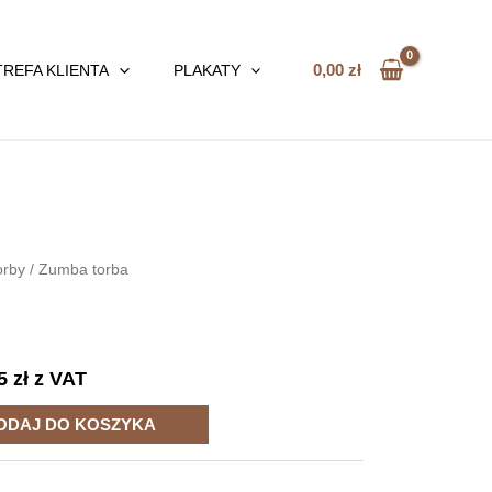
0,00
zł
TREFA KLIENTA
PLAKATY
orby
/ Zumba torba
25
zł
z VAT
ODAJ DO KOSZYKA