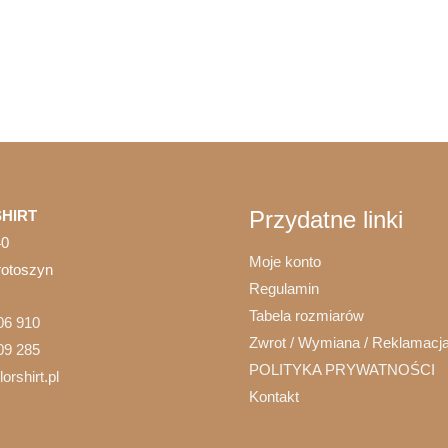
Przydatne linki
HIRT
40
Moje konto
rotoszyn
Regulamin
Tabela rozmiarów
06 910
Zwrot / Wymiana / Reklamacj
09 285
POLITYKA PRYWATNOŚCI
orshirt.pl
Kontakt