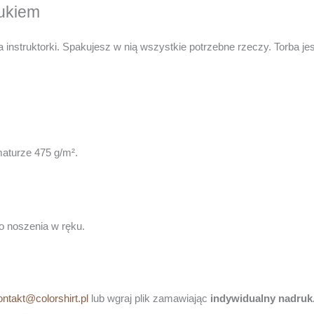
ukiem
la instruktorki. Spakujesz w nią wszystkie potrzebne rzeczy. Torba j
aturze 475 g/m².
o noszenia w ręku.
ontakt@colorshirt.pl
lub wgraj plik zamawiając
indywidualny nadruk