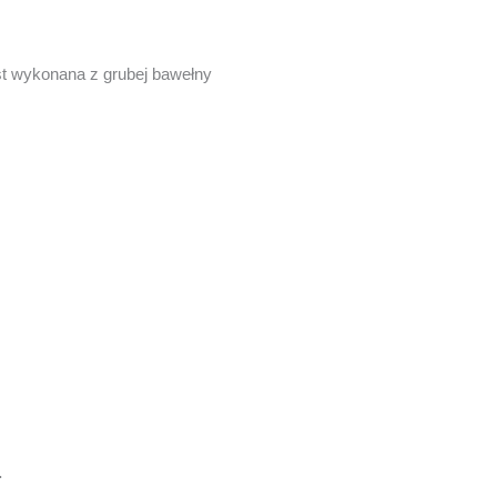
est wykonana z grubej bawełny
.