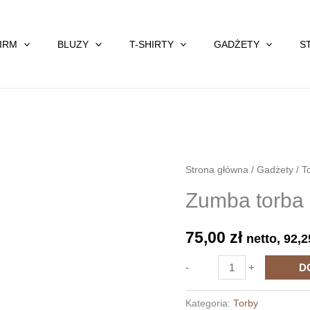
FIRM
BLUZY
T-SHIRTY
GADŻETY
S
Strona główna
/
Gadżety
/
T
Zumba torba
75,00
zł
netto,
92,
ilość
-
+
D
Zumba
torba
Kategoria:
Torby