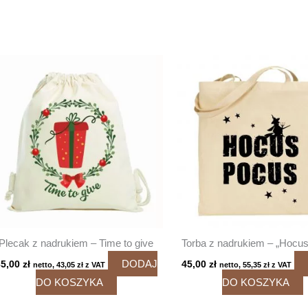
Plecak z nadrukiem – Time to give
Torba z nadrukiem – „Hocu
DODAJ
35,00
zł
45,00
zł
netto,
43,05
zł
z VAT
netto,
55,35
zł
z VAT
DO KOSZYKA
DO KOSZYKA