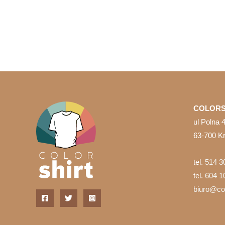
ma
wiele
wariantów.
Opcje
można
wybrać
na
stronie
COLORS
produktu
ul Polna 
63-700 K
tel.
514 3
tel.
604 1
biuro@col