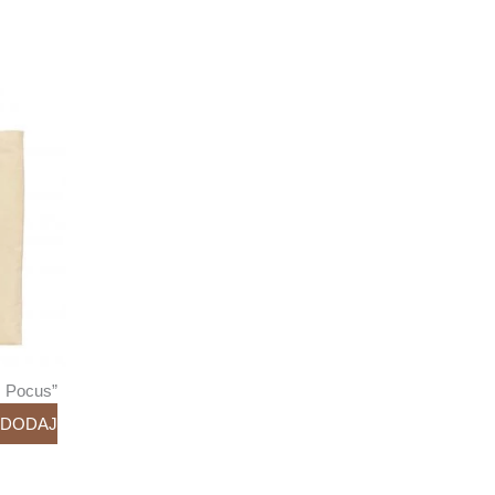
s Pocus”
DODAJ