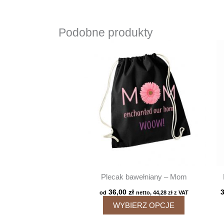
Podobne produkty
Plecak bawełniany – Mom
36,00
zł
od
netto,
44,28
zł
z VAT
Ten
WYBIERZ OPCJE
produkt