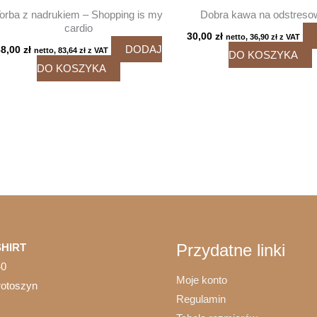
orba z nadrukiem – Shopping is my
Dobra kawa na odstreso
cardio
30,00
zł
netto,
36,90
zł
z VAT
DODAJ
68,00
zł
netto,
83,64
zł
z VAT
DO KOSZYKA
DO KOSZYKA
Przydatne linki
HIRT
40
Moje konto
rotoszyn
Regulamin