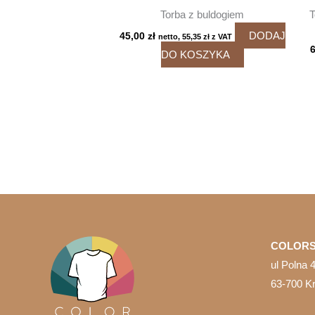
Torba z buldogiem
T
DODAJ
45,00
zł
netto,
55,35
zł
z VAT
DO KOSZYKA
COLORS
ul Polna 
63-700 K