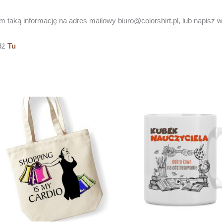
am taką informację na adres mailowy biuro@colorshirt.pl, lub napis
wdź
Tu