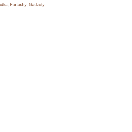
iadka
,
Fartuchy
,
Gadżety