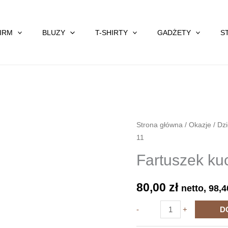
FIRM
BLUZY
T-SHIRTY
GADŻETY
S
Strona główna
/
Okazje
/
Dzi
11
Fartuszek ku
80,00
zł
netto,
98,
ilość
-
+
D
Fartuszek