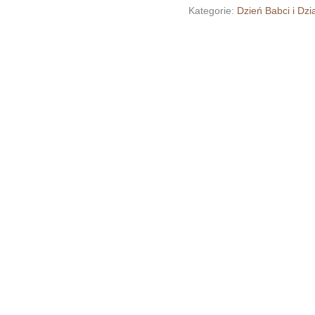
kuchenny
Kategorie:
Dzień Babci i Dz
dla
babci
11