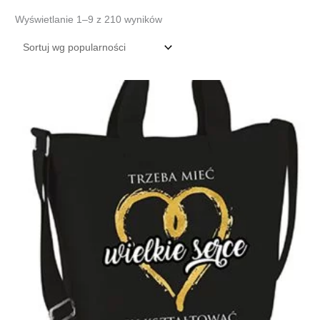
Posortowane
Wyświetlanie 1–9 z 210 wyników
według
popularności