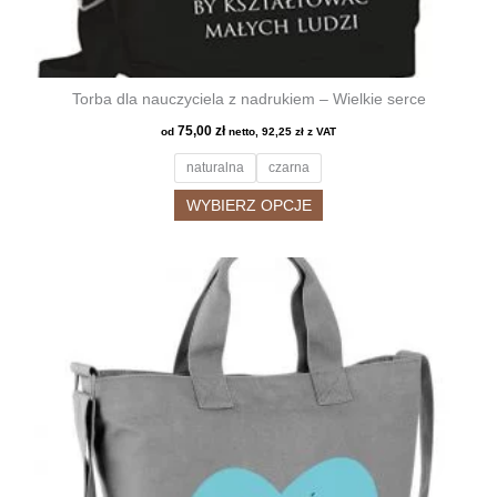
Torba dla nauczyciela z nadrukiem – Wielkie serce
75,00
zł
od
netto,
92,25
zł
z VAT
naturalna
czarna
Ten
WYBIERZ OPCJE
produkt
ma
wiele
wariantów.
Opcje
można
wybrać
na
stronie
produktu