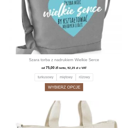
Szara torba z nadrukiem Wielkie Serce
75,00
zł
od
netto,
92,25
zł
z VAT
turkusowy
miętowy
różowy
Ten
WYBIERZ OPCJE
produkt
ma
wiele
wariantów.
Opcje