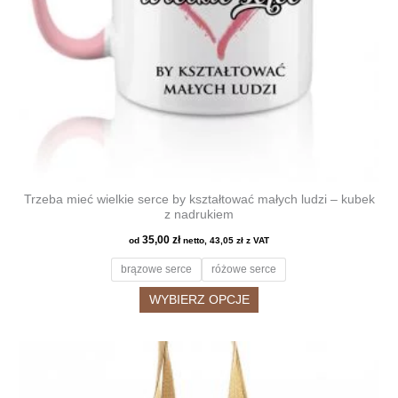
produktu
Trzeba mieć wielkie serce by kształtować małych ludzi – kubek
z nadrukiem
35,00
zł
od
netto,
43,05
zł
z VAT
brązowe serce
różowe serce
Ten
WYBIERZ OPCJE
produkt
ma
wiele
wariantów.