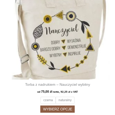
można
wybrać
na
stronie
produktu
Torba z nadrukiem – Nauczyciel wybitny
75,00
zł
od
netto,
92,25
zł
z VAT
czarna
naturalny
Ten
WYBIERZ OPCJE