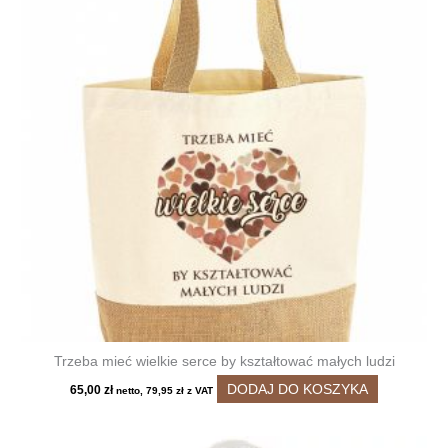
Opcje
można
wybrać
na
stronie
produktu
Trzeba mieć wielkie serce by kształtować małych ludzi
DODAJ DO KOSZYKA
65,00
zł
netto,
79,95
zł
z VAT