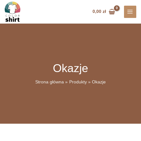
Przejdź
do
0,00
zł
treści
Okazje
Strona główna
Produkty
Okazje