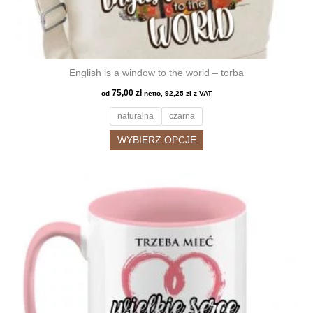
English is a window to the world – torba
75,00
zł
od
netto,
92,25
zł
z VAT
naturalna
czarna
Ten
WYBIERZ OPCJE
produkt
ma
wiele
wariantów.
Opcje
można
wybrać
na
stronie