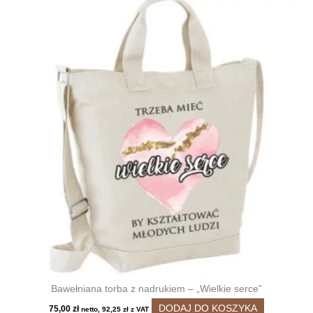
Bawełniana torba z nadrukiem – „Wielkie serce”
DODAJ DO KOSZYKA
75,00
zł
netto,
92,25
zł
z VAT