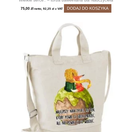
Wielkie serce.. – torba bawełniana dla Nauczyciela
DODAJ DO KOSZYKA
75,00
zł
netto,
92,25
zł
z VAT