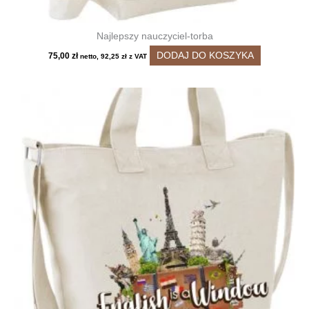
Najlepszy nauczyciel-torba
DODAJ DO KOSZYKA
75,00
zł
netto,
92,25
zł
z VAT