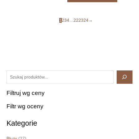
1
2
3
4
…
22
23
24
→
Szukaj
Filtruj wg ceny
Filtr wg oceny
Kategorie
Bluzy
(27)