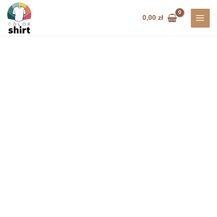
Przejdź
do
0,00
zł
treści