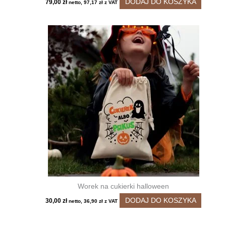
DODAJ DO KOSZYKA
79,00
zł
netto,
97,17
zł
z VAT
Worek na cukierki halloween
DODAJ DO KOSZYKA
30,00
zł
netto,
36,90
zł
z VAT