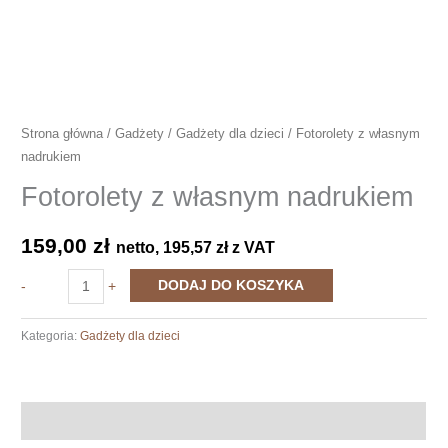
Strona główna
/
Gadżety
/
Gadżety dla dzieci
/ Fotorolety z własnym
nadrukiem
Fotorolety z własnym nadrukiem
159,00
zł
netto,
195,57
zł
z VAT
ilość
DODAJ DO KOSZYKA
-
+
Fotorolety
z
Kategoria:
Gadżety dla dzieci
własnym
nadrukiem
Opis