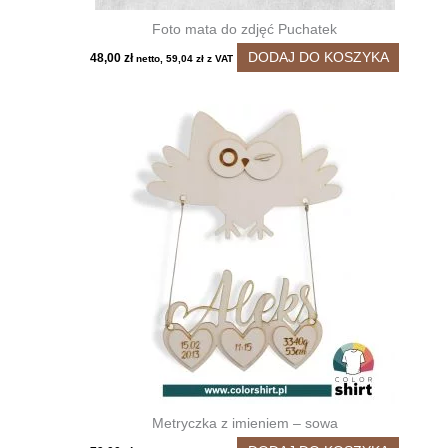
Foto mata do zdjęć Puchatek
DODAJ DO KOSZYKA
48,00
zł
netto,
59,04
zł
z VAT
Metryczka z imieniem – sowa