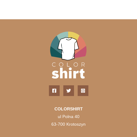
wariant
Opcje
można
wybrać
na
stronie
produkt
COLORSHIRT
ul Polna 40
63-700 Krotoszyn