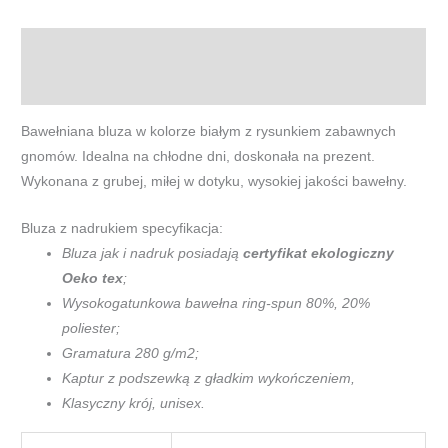
gnomies
-
Opis
męska
bluza
Informacje dodatkowe
z
Bawełniana bluza w kolorze białym z rysunkiem zabawnych
nadrukiem
gnomów. Idealna na chłodne dni, doskonała na prezent.
Wykonana z grubej, miłej w dotyku, wysokiej jakości bawełny.
Bluza z nadrukiem specyfikacja:
Bluza jak i nadruk posiadają
certyfikat ekologiczny
Oeko tex
;
Wysokogatunkowa bawełna ring-spun 80%, 20%
poliester;
Gramatura 280 g/m2;
Kaptur z podszewką z gładkim wykończeniem,
Klasyczny krój, unisex.