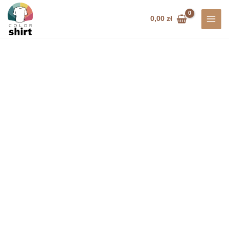
Przejdź
do
0,00
zł
treści