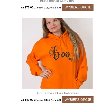
Bluza męska Muay thai
Ten
WYBIERZ OPCJE
175,00
zł
od
netto,
215,25
zł
z VAT
produkt
ma
wiele
wariant
Opcje
można
wybrać
na
stronie
produkt
Boo-damska bluza halloween
Ten
WYBIERZ OPCJE
149,00
zł
od
netto,
183,27
zł
z VAT