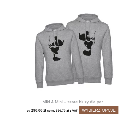
produkt
ma
wiele
wariant
Opcje
można
wybrać
na
stronie
produkt
Miki & Mini – szare bluzy dla par
Ten
WYBIERZ OPCJE
290,00
zł
od
netto,
356,70
zł
z VAT
produkt
ma
wiele