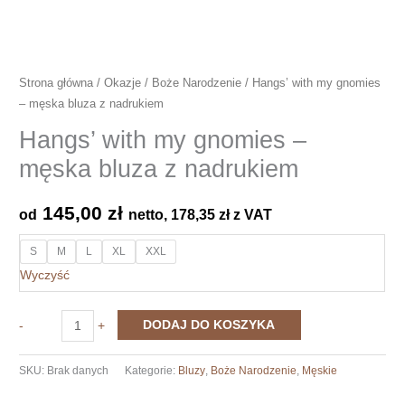
Strona główna
/
Okazje
/
Boże Narodzenie
/ Hangs’ with my gnomies
– męska bluza z nadrukiem
Hangs’ with my gnomies –
męska bluza z nadrukiem
145,00
zł
od
netto,
178,35
zł
z VAT
S
M
L
XL
XXL
Wyczyść
ilość
DODAJ DO KOSZYKA
-
+
Hangs'
with
SKU:
Brak danych
Kategorie:
Bluzy
,
Boże Narodzenie
,
Męskie
my