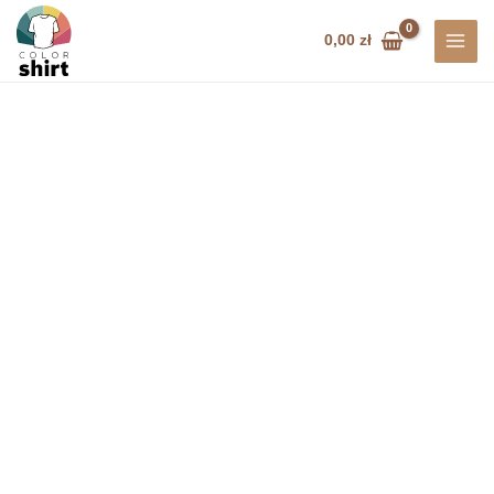
Przejdź
do
0,00
zł
treści