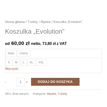
Strona główna
/
T-shirty
/
Męskie
/ Koszulka „Evolution”
Koszulka „Evolution”
60,00
zł
od
netto,
73,80
zł
z VAT
biały
czarny
S
M
L
XL
XXL
Wyczyść
ilość
DODAJ DO KOSZYKA
-
+
Koszulka
"Evolution"
SKU:
Brak danych
Kategorie:
Męskie
,
T-shirty