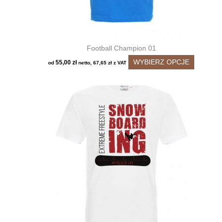
Football Champion 01
Ten
WYBIERZ OPCJE
55,00
zł
od
netto,
67,65
zł
z VAT
produkt
ma
wiele
wariantó
Opcje
można
wybrać
na
stronie
produktu