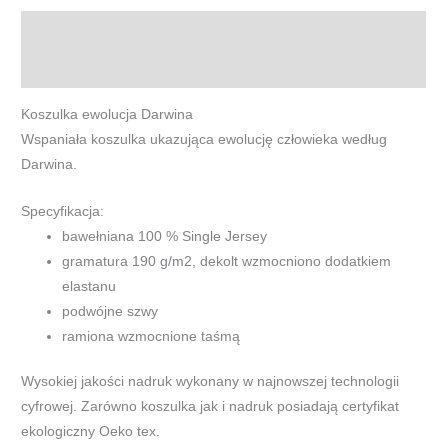
Opis
Informacje dodatkowe
Koszulka ewolucja Darwina
Wspaniała koszulka ukazująca ewolucję człowieka według
Darwina.
Specyfikacja:
bawełniana 100 % Single Jersey
gramatura 190 g/m2, dekolt wzmocniono dodatkiem
elastanu
podwójne szwy
ramiona wzmocnione taśmą
Wysokiej jakości nadruk wykonany w najnowszej technologii
cyfrowej. Zarówno koszulka jak i nadruk posiadają certyfikat
ekologiczny Oeko tex.