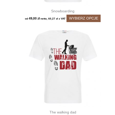
Snowboarding
Ten
WYBIERZ OPCJE
49,00
zł
od
netto,
60,27
zł
z VAT
produkt
ma
wiele
wariantó
Opcje
można
wybrać
na
stronie
produktu
The walking dad