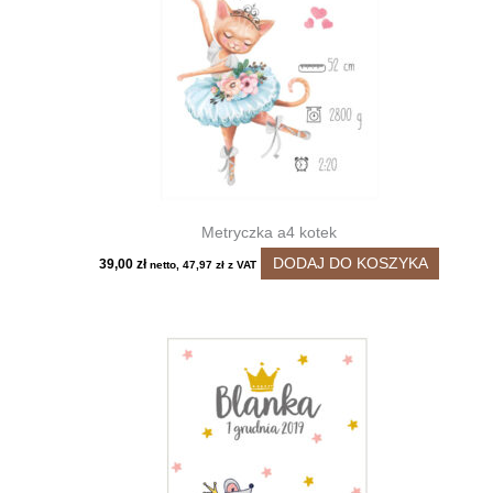
Metryczka a4 kotek
DODAJ DO KOSZYKA
39,00
zł
netto,
47,97
zł
z VAT