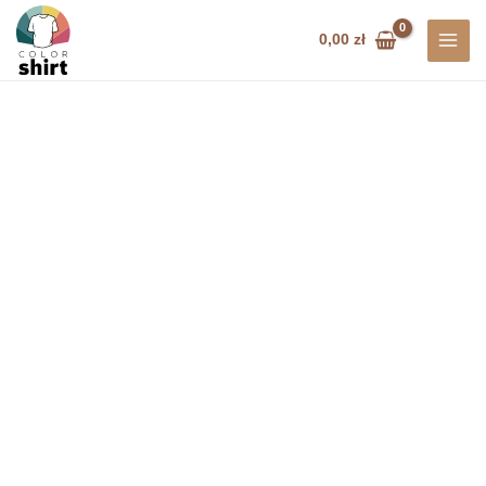
Przejdź
do
0,00
zł
treści