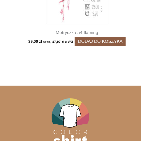
Metryczka a4 flaming
DODAJ DO KOSZYKA
39,00
zł
netto,
47,97
zł
z VAT