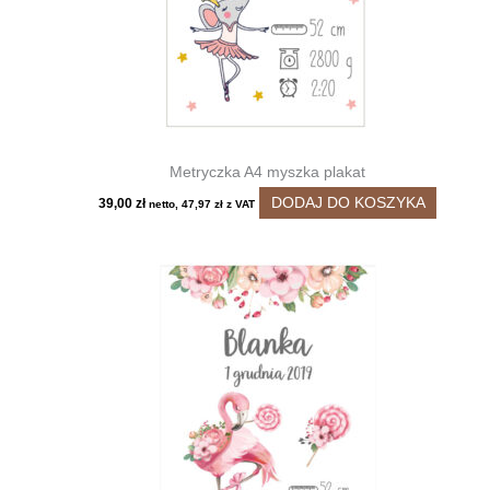
Metryczka A4 myszka plakat
DODAJ DO KOSZYKA
39,00
zł
netto,
47,97
zł
z VAT