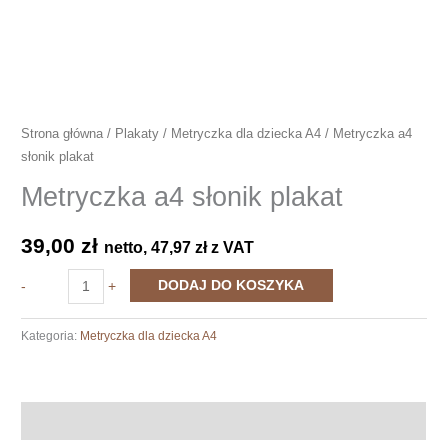
Strona główna
/
Plakaty
/
Metryczka dla dziecka A4
/ Metryczka a4
słonik plakat
Metryczka a4 słonik plakat
39,00
zł
netto,
47,97
zł
z VAT
ilość
DODAJ DO KOSZYKA
-
+
Metryczka
a4
Kategoria:
Metryczka dla dziecka A4
słonik
plakat
Opis