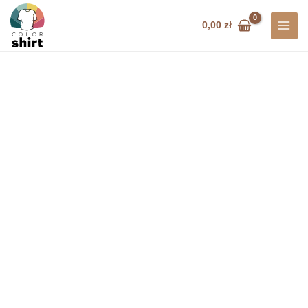
Przejdź
do
0,00
zł
treści