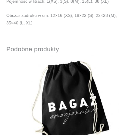
Pojemność w litrach: 1(XS), 3(S), 8(M), 15(L), 38 (XL)
Obszar zadruku w cm: 12×16 (XS), 18×22 (S), 22×28 (M),
35×40 (L, XL)
Podobne produkty