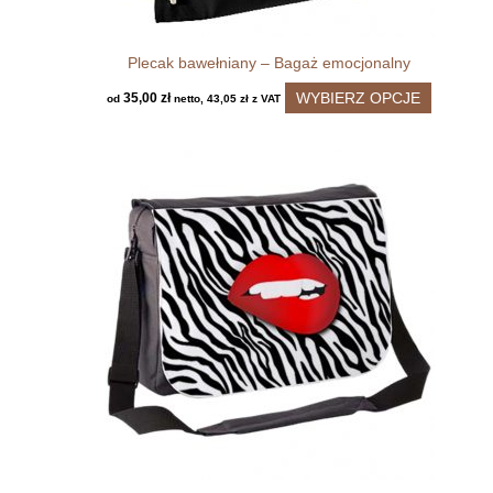
Plecak bawełniany – Bagaż emocjonalny
Ten
WYBIERZ OPCJE
35,00
zł
od
netto,
43,05
zł
z VAT
produkt
ma
wiele
wariantó
Opcje
można
wybrać
na
stronie
produktu