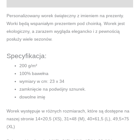
Opis
L
-
Personalizowany worek świąteczny z imieniem na prezenty.
wzór
Worki będą wspaniałym prezentem pod choinką. Worek jest
nr
ekologiczny, a zarazem wygląda elegancko i z pewnością
4
posłuży wiele sezonów.
Specyfikacja:
200 g/m²
100% bawełna
wymiary w cm: 23 x 34
zamknięcie na podwójny sznurek.
dowolne imię
Worek występuje w różnych rozmiarach, które są dostępne na
naszej stronie 14×20,5 (XS), 31×48 (M), 40×61,5 (L), 49,5×75
(XL)