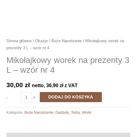
Strona główna
/
Okazje
/
Boże Narodzenie
/ Mikołajkowy worek na
prezenty 3 L – wzór nr 4
Mikołajkowy worek na prezenty 3
L – wzór nr 4
30,00
zł
netto,
36,90
zł
z VAT
ilość
DODAJ DO KOSZYKA
-
+
Mikołajkowy
worek
Kategorie:
Boże Narodzenie
,
Gadżety
,
Torby
,
Worki
na
prezenty
3