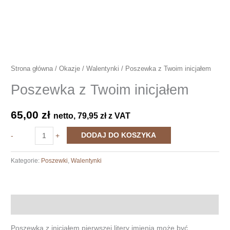
Strona główna
/
Okazje
/
Walentynki
/ Poszewka z Twoim inicjałem
Poszewka z Twoim inicjałem
65,00
zł
netto,
79,95
zł
z VAT
ilość
DODAJ DO KOSZYKA
-
+
Poszewka
z
Kategorie:
Poszewki
,
Walentynki
Twoim
inicjałem
Opis
Poszewka z inicjałem pierwszej litery imienia może być