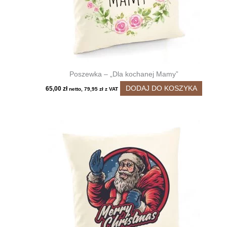
Poszewka – „Dla kochanej Mamy”
DODAJ DO KOSZYKA
65,00
zł
netto,
79,95
zł
z VAT