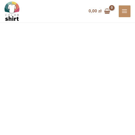
Przejdź
do
0,00
zł
treści