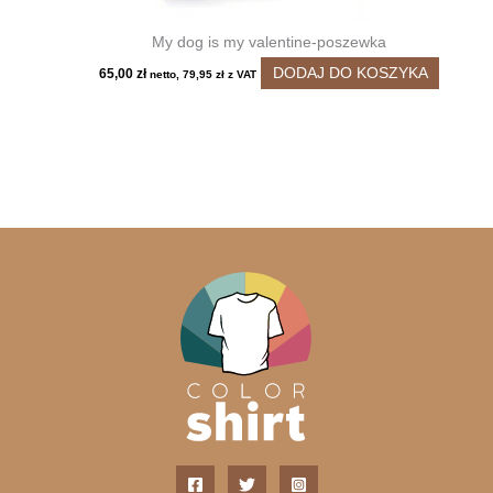
My dog is my valentine-poszewka
DODAJ DO KOSZYKA
65,00
zł
netto,
79,95
zł
z VAT