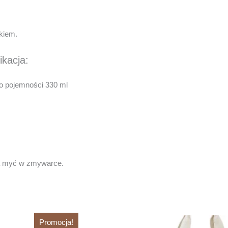
ikiem.
ikacja:
o pojemności 330 ml
a myć w zmywarce.
Promocja!