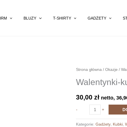
FIRM
BLUZY
T-SHIRTY
GADŻETY
S
Strona główna
/
Okazje
/
Wal
Walentynki-k
30,00
zł
netto,
36,
ilość
-
+
D
Walentynki-
kubek
Kategorie:
Gadżety
,
Kubki
,