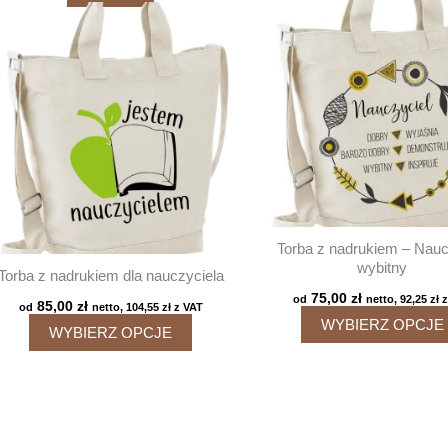
Torba z nadrukiem – Nauc
wybitny
Torba z nadrukiem dla nauczyciela
75,00
zł
od
netto,
92,25
zł
z
85,00
zł
od
netto,
104,55
zł
z VAT
WYBIERZ OPCJE
Ten
WYBIERZ OPCJE
produkt
ma
wiele
wariantów.