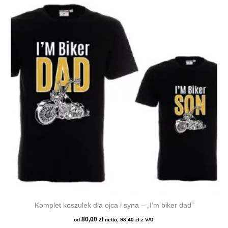
wiele
wariantów.
Opcje
można
wybrać
na
stronie
produktu
Komplet koszulek dla ojca i syna – „I’m biker dad”
80,00
zł
od
netto,
98,40
zł
z VAT