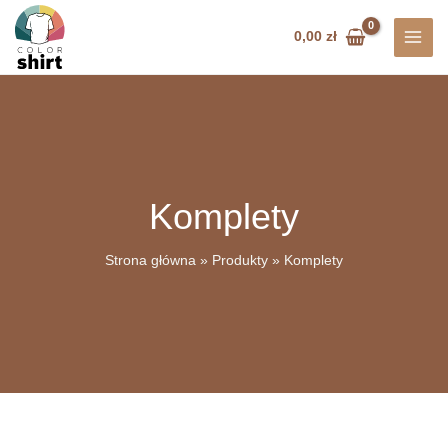
Przejdź
do
0,00
zł
treści
Komplety
Strona główna
Produkty
Komplety