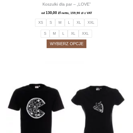
Koszulki dla par – „LOVE”
130,00
zł
od
netto,
159,90
zł
z VAT
XS
S
M
L
XL
XXL
S
M
L
XL
XXL
Ten
WYBIERZ OPCJE
produkt
ma
wiele
wariantów.
Opcje
można
wybrać
na
stronie
produktu