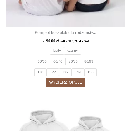
Komplet koszulek dla rodzeństwa
90,00
zł
od
netto,
110,70
zł
z VAT
biały
czarny
60/66
66/76
76/86
86/93
110
122
132
144
156
Ten
WYBIERZ OPCJE
produkt
ma
wiele
wariantów.
Opcje
można