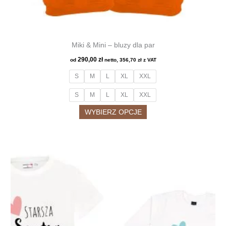
Miki & Mini – bluzy dla par
290,00
zł
od
netto,
356,70
zł
z VAT
S
M
L
XL
XXL
S
M
L
XL
XXL
Ten
WYBIERZ OPCJE
produkt
ma
wiele
wariantów.
Opcje
można
wybrać
na
stronie