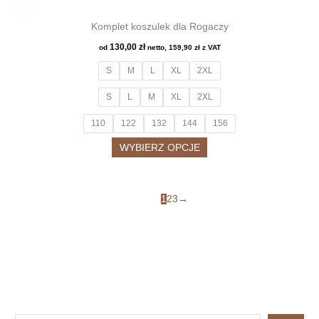
Komplet koszulek dla Rogaczy
130,00
zł
od
netto,
159,90
zł
z VAT
S
M
L
XL
2XL
S
L
M
XL
2XL
110
122
132
144
156
Ten
WYBIERZ OPCJE
produkt
ma
1
2
3
→
wiele
wariantów.
Opcje
można
wybrać
na
stronie