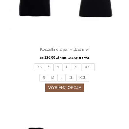
Koszulki dla par – „Eat me”
120,00
zł
od
netto,
147,60
zł
z VAT
XS
S
M
L
XL
XXL
S
M
L
XL
XXL
Ten
WYBIERZ OPCJE
produkt
ma
wiele
wariantów.
Opcje