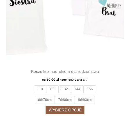
produktu
Koszulki z nadrukiem dla rodzeństwa
80,00
zł
od
netto,
98,40
zł
z VAT
110
122
132
144
156
66/76cm
76/86cm
86/93cm
Ten
WYBIERZ OPCJE
produkt
ma