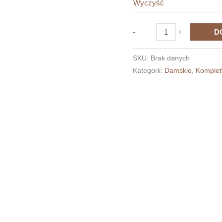
Wyczyść
ilość
-
+
D
Koszulki
dla
SKU:
Brak danych
par
Kategorii:
Damskie
,
Komplet
-
"Eat
me"