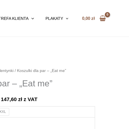
0,00
zł
TREFA KLIENTA
PLAKATY
entynki
/ Koszulki dla par – „Eat me”
par – „Eat me”
,
147,60
zł
z VAT
XXL