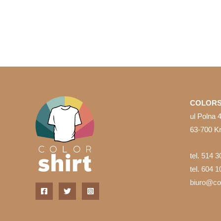
ma
wiele
wariantów.
Opcje
można
wybrać
na
stronie
COLORS
produktu
ul Polna 
63-700 K
tel.
514 3
tel.
604 1
biuro@col