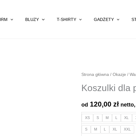
FIRM
BLUZY
T-SHIRTY
GADŻETY
S
Strona główna
/
Okazje
/
Wal
Koszulki dla 
120,00
zł
od
netto
XS
S
M
L
XL
S
M
L
XL
XXL