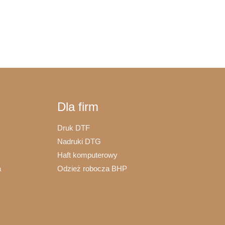
ma
wiele
wariantów.
Opcje
można
wybrać
na
stronie
Dla firm
produktu
Druk DTF
Nadruki DTG
Haft komputerowy
a
Odzież robocza BHP