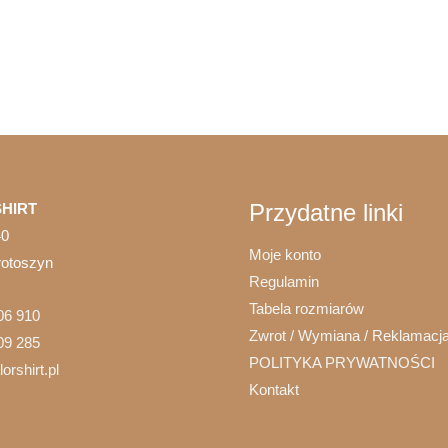
ma
wiele
wariantów.
Opcje
można
wybrać
na
stronie
Przydatne linki
HIRT
produktu
40
Moje konto
rotoszyn
Regulamin
Tabela rozmiarów
06 910
Zwrot / Wymiana / Reklamacj
09 285
POLITYKA PRYWATNOŚCI
orshirt.pl
Kontakt