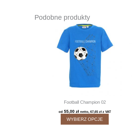
Podobne produkty
Football Champion 02
55,00
zł
od
netto,
67,65
zł
z VAT
Ten
WYBIERZ OPCJE
produkt