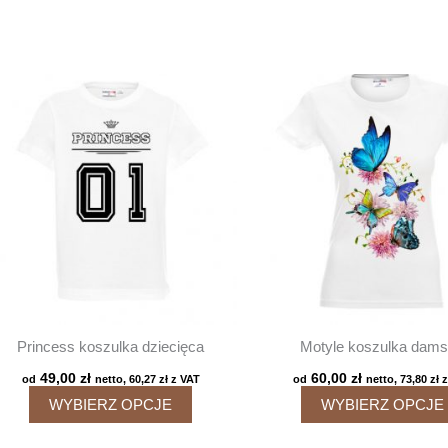
Princess koszulka dziecięca
Motyle koszulka dam
49,00
zł
60,00
zł
od
netto,
60,27
zł
z VAT
od
netto,
73,80
zł
z
Ten
WYBIERZ OPCJE
WYBIERZ OPCJE
produkt