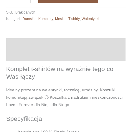
Koszulki
dla
SKU:
Brak danych
par
Kategorii:
Damskie
,
Komplety
,
Męskie
,
T-shirty
,
Walentynki
-
Nieskończoność
Opis
Informacje dodatkowe
Komplet t-shirtów na wyrażnie tego co
Was łączy
Idealny prezent na walentynki, rocznicę, urodziny. Koszulki
komunikują związek 🙂 Koszulka z nadrukiem nieskończoności
Love i Forever dla Niej i dla Niego.
Specyfikacja: