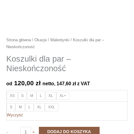
Strona główna
/
Okazje
/
Walentynki
/ Koszulki dla par –
Nieskończoność
Koszulki dla par –
Nieskończoność
120,00
zł
od
netto,
147,60
zł
z VAT
XS
S
M
L
XL
XL+
S
M
L
XL
XXL
Wyczyść
ilość
DODAJ DO KOSZYKA
-
+