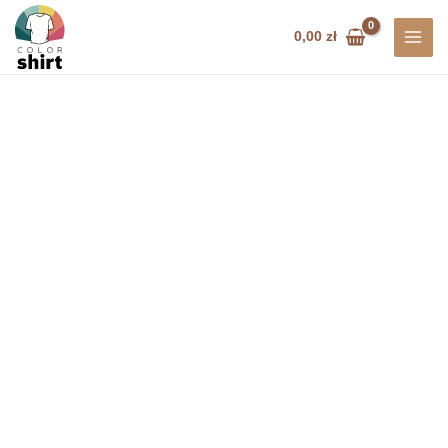
Przejdź
do
0,00
zł
treści