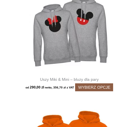
wariant
Opcje
można
wybrać
na
stronie
produkt
Uszy Miki & Mini – bluzy dla pary
Ten
WYBIERZ OPCJE
290,00
zł
od
netto,
356,70
zł
z VAT
produkt
ma
wiele
wariant
Opcje