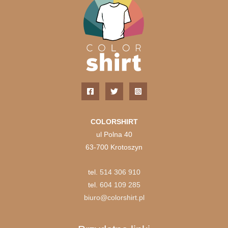
na
stronie
produkt
COLORSHIRT
ul Polna 40
63-700 Krotoszyn
tel.
514 306 910
tel.
604 109 285
biuro@colorshirt.pl