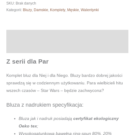
Star
SKU:
Brak danych
Wars
Kategorii:
Bluzy
,
Damskie
,
Komplety
,
Męskie
,
Walentynki
-
bluzy
dla
Opis
pary
Informacje dodatkowe
Z serii dla Par
Komplet bluz dla Niej i dla Niego. Bluzy bardzo dobrej jakości
sprawdzą się w codziennym użytkowaniu. Para wielbicieli hitu
wszech czasów – Star Wars – będzie zachwycona?
Bluza z nadrukiem specyfikacja:
Bluza jak i nadruk posiadają
certyfikat ekologiczny
Oeko tex
;
Wysokogatunkowa bawełna ring-spun 80%, 20%