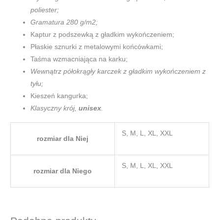
poliester;
Gramatura 280 g/m2;
Kaptur z podszewką z gładkim wykończeniem;
Płaskie sznurki z metalowymi końcówkami;
Taśma wzmacniająca na karku;
Wewnątrz półokrągły karczek z gładkim wykończeniem z
tyłu;
Kieszeń kangurka;
Klasyczny krój,
unisex
.
S, M, L, XL, XXL
rozmiar dla Niej
S, M, L, XL, XXL
rozmiar dla Niego