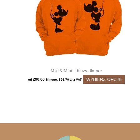
można
wybrać
na
stronie
produkt
Miki & Mini – bluzy dla par
Ten
WYBIERZ OPCJE
290,00
zł
od
netto,
356,70
zł
z VAT
produkt
ma
wiele
wariant
Opcje
można
wybrać