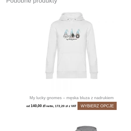
Podobne produkty
My lucky gnomes – męska bluza z nadrukiem
Ten
WYBIERZ OPCJE
140,00
zł
od
netto,
172,20
zł
z VAT
produkt
ma
wiele