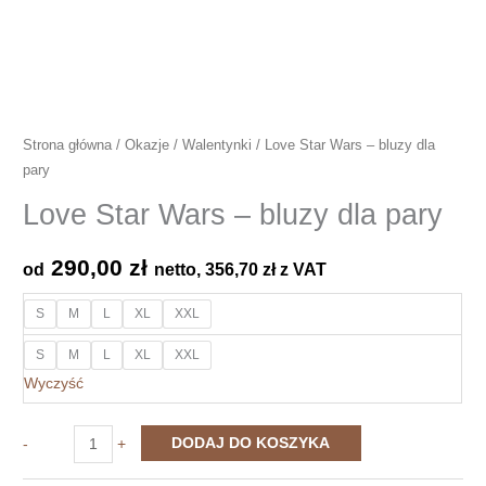
Strona główna
/
Okazje
/
Walentynki
/ Love Star Wars – bluzy dla
pary
Love Star Wars – bluzy dla pary
290,00
zł
od
netto,
356,70
zł
z VAT
S
M
L
XL
XXL
S
M
L
XL
XXL
Wyczyść
ilość
DODAJ DO KOSZYKA
-
+
Love