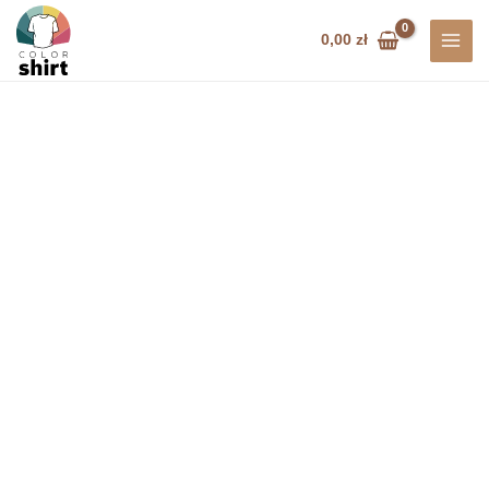
Przejdź
do
0,00
zł
treści