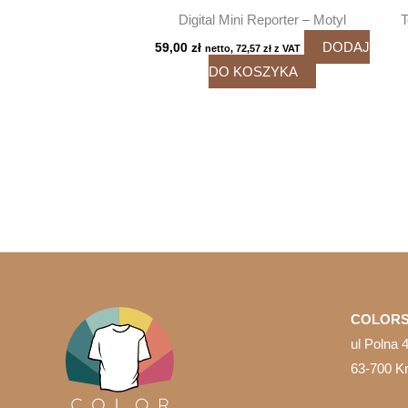
Digital Mini Reporter – Motyl
T
DODAJ
59,00
zł
netto,
72,57
zł
z VAT
DO KOSZYKA
COLORS
ul Polna 
63-700 K