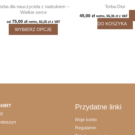
orba dla nauczyciela z nadrukiem –
Torba-Dior
Wielkie serce
45,00
zł
netto,
55,35
zł
z VAT
75,00
zł
od
netto,
92,25
zł
z VAT
DO KOSZYKA
Ten
WYBIERZ OPCJE
produkt
ma
wiele
wariantów.
Opcje
można
wybrać
na
stronie
Przydatne linki
HIRT
produktu
40
Moje konto
rotoszyn
Regulamin