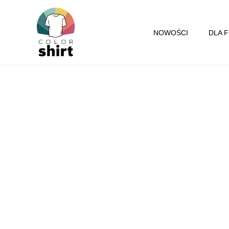
Przejdź
do
NOWOŚCI
DLA 
treści