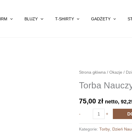
FIRM
BLUZY
T-SHIRTY
GADŻETY
S
Strona główna
/
Okazje
/
Dzi
Torba Nauczy
75,00
zł
netto,
92,
ilość
-
+
D
Torba
Nauczyciel
Kategorie:
Torby
,
Dzień Nau