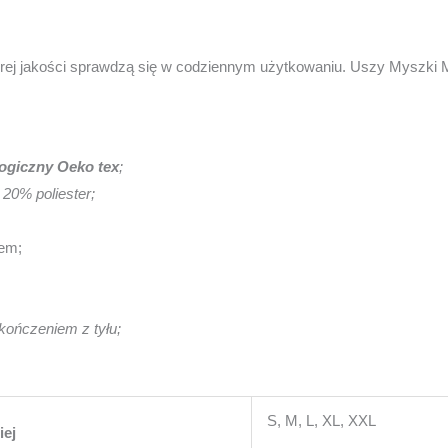
dobrej jakości sprawdzą się w codziennym użytkowaniu. Uszy Myszki 
logiczny Oeko tex
;
20% poliester;
em;
kończeniem z tyłu;
S, M, L, XL, XXL
iej