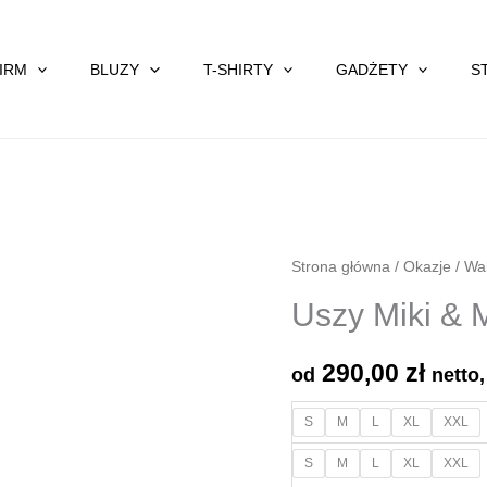
FIRM
BLUZY
T-SHIRTY
GADŻETY
S
Strona główna
/
Okazje
/
Wal
Uszy Miki & M
290,00
zł
od
netto
S
M
L
XL
XXL
S
M
L
XL
XXL