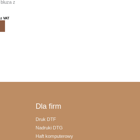
bluza z
z VAT
Ten
produkt
ma
wiele
wariantów.
Opcje
można
wybrać
na
stronie
Dla firm
produktu
Druk DTF
Nadruki DTG
Haft komputerowy