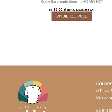
Koszulka z nadrukiem – „HO HO HO”
95,00
zł
od
netto,
116,85
zł
z VAT
Ten
WYBIERZ OPCJE
produkt
ma
wiele
wariantów.
Opcje
można
wybrać
na
stronie
produktu
COLORS
ul Polna 
63-700 K
tel.
514 3