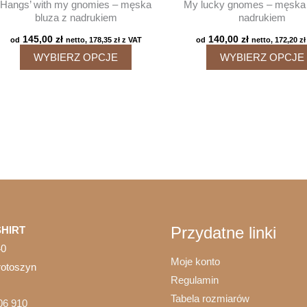
Hangs’ with my gnomies – męska
My lucky gnomes – męska 
bluza z nadrukiem
nadrukiem
145,00
zł
140,00
zł
od
netto,
178,35
zł
z VAT
od
netto,
172,20
zł
Ten
WYBIERZ OPCJE
WYBIERZ OPCJE
produkt
ma
wiele
wariantów.
Opcje
można
wybrać
na
stronie
Przydatne linki
HIRT
produktu
40
Moje konto
rotoszyn
Regulamin
Tabela rozmiarów
06 910